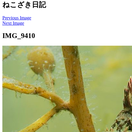
ねこざき日記
Previous Image
Next Image
IMG_9410