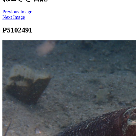
Previous Image
Next Image
P5102491